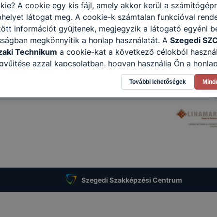
kie? A cookie egy kis fájl, amely akkor kerül a számítógép
helyet látogat meg. A cookie-k számtalan funkcióval rend
tt információt gyűjtenek, megjegyzik a látogató egyéni beá
sságban megkönnyítik a honlap használatát. A
Szegedi SZC
zaki Technikum
a cookie-kat a következő célokból használ
gyűjtése azzal kapcsolatban, hogyan használja Ön a honla
l, hogy a honlap melyik részeit látogatja, vagy használja l
További lehetőségek
Mind
atjuk, hogyan biztosítsunk Önnek még jobb felhasználói é
togatja oldalunkat, honlap fejlesztése. Hogyan ellenőrizhe
pcsolni a cookie-kat? Minden modern böngésző engedélyezi
ak a változtatását. A legtöbb böngésző alapértelmezettkén
an elfogadja a cookie-kat, de ezek általában megváltozta
igyelmét, hogy mivel a cookie-k célja honlapunk használha
nak megkönnyítése vagy lehetővé tétele, a cookie-k alkal
zása vagy törlése által előfordulhat, hogy felhasználóink
esek honlapunk funkcióinak teljes körű használatára, vagy
Szegedi Szakképzési Centrum
 eltérően fog működni böngészőjében.