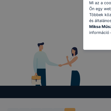
Mi az a coo
Ön egy web
Többek közö
és általáno
Miksa Műs
információ 
felméréséve
így megtudh
ismét meglá
tudja kika
beállításán
automatikus
Felhívjuk f
folyamatai
megakadályo
lesznek kép
tervezettől