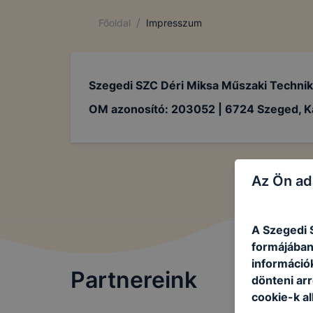
/
Főoldal
Impresszum
Szegedi SZC Déri Miksa Műszaki Techni
OM azonosító: 203052 | 6724 Szeged, Kál
Az Ön ad
A Szegedi 
formájában
információ
Partnereink
dönteni arr
cookie-k al