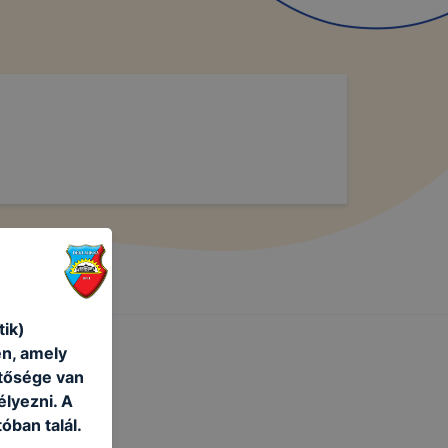
tik)
én, amely
etősége van
élyezni. A
óban talál.