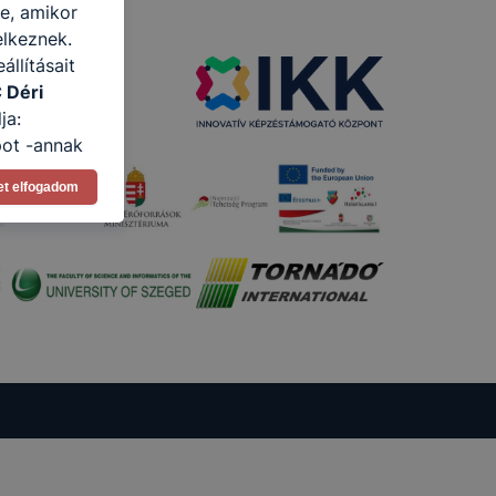
re, amikor
elkeznek.
llításait
 Déri
ja:
pot -annak
eginkább,
et elfogadom
lményt, ha
ti és hogyan
 a cookie-k
t
thatók.
tóságának és
mazásának
 nem
 a honlap a