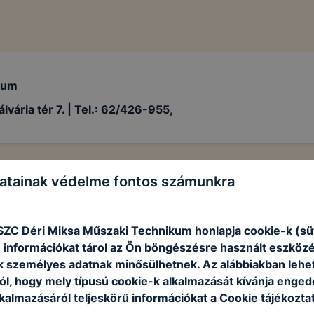
kum
vária tér 7. |
Tel.: 62/426-955,
atainak védelme fontos számunkra
SZC Déri Miksa Műszaki Technikum honlapja cookie-k (sü
 információkat tárol az Ön böngészésre használt eszköz
k személyes adatnak minősülhetnek. Az alábbiakban leh
ól, hogy mely típusú cookie-k alkalmazását kívánja enged
kalmazásáról teljeskörű információkat a Cookie tájékoztat