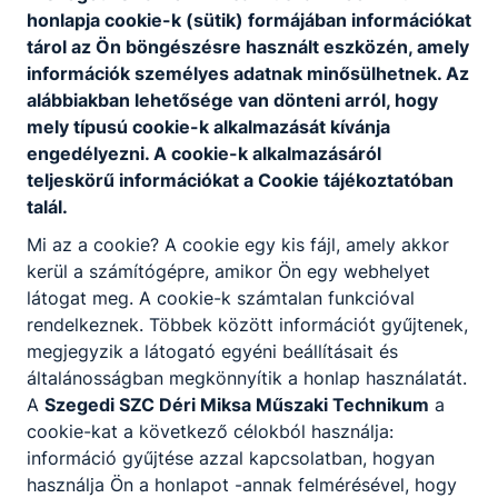
honlapja cookie-k (sütik) formájában információkat
tárol az Ön böngészésre használt eszközén, amely
Atys-co kft
információk személyes adatnak minősülhetnek. Az
alábbiakban lehetősége van dönteni arról, hogy
"ATYS-CO Kft. Székhely: H-1107
mely típusú cookie-k alkalmazását kívánja
Budapest, Fertő utca 14. | Levelezési
engedélyezni. A cookie-k alkalmazásáról
cím: H-1475 Budapest, Pf. 275
teljeskörű információkat a Cookie tájékoztatóban
Telephely: H-6750 Algyő, JURA Ipari
talál.
Park 51/A | Levelezési cím: H-6750
Algyő, Pf. 1"
Mi az a cookie? A cookie egy kis fájl, amely akkor
kerül a számítógépre, amikor Ön egy webhelyet
látogat meg. A cookie-k számtalan funkcióval
3
tanuló
rendelkeznek. Többek között információt gyűjtenek,
megjegyzik a látogató egyéni beállításait és
általánosságban megkönnyítik a honlap használatát.
Edimension kft
A
Szegedi SZC Déri Miksa Műszaki Technikum
a
cookie-kat a következő célokból használja:
"6726 Szeged, Kertész u. 4. +36 62
információ gyűjtése azzal kapcsolatban, hogyan
482936"
használja Ön a honlapot -annak felmérésével, hogy