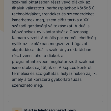
szakmai oktatásban részt vevő diákok az
általuk választott iparhoz/piachoz kötődő új
technológiákat, trendeket és sztenderdeket
ismerhetnek meg, szem előtt tartva a XXI.
századi gazdasági változásokat. A duális
képzőhelyek nyilvántartását a Gazdasági
Kamara vezeti. A duális partnernél lehetőség
nyílik az iskolákban megszerzett ágazati
alaptudással duális szakirányú oktatásban
részt venni, ahol a diákok a
programtantervben meghatározott szakmai
ismereteket sajátítják el. A képzés konkrét
termelési és szolgáltatási helyszíneken zajlik,
amely által korszerű gyakorlati tudás
szerezhető meg.
Miért jó lehetőség neked, hogy