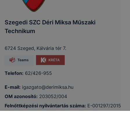
Szegedi SZC Déri Miksa Műszaki
Technikum
6724 Szeged, Kálvária tér 7.
Teams
KRÉTA
Telefon:
62/426-955
E-mail:
igazgato@derimiksa.hu
OM azonosító:
203052/004
Felnőttképzési nyilvántartás száma:
E-001297/2015