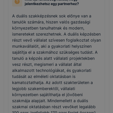
jelentkezhetsz egy partnerhez?
A duális szakképzésnek sok előnye van a
tanulók számára, hiszen valós gazdasági
környezetben tanulhatnak és modern,
ismereteket szerezhetnek. A duális képzésben
részt vevő vállalat szívesen foglalkoztat olyan
munkavállalót, aki a gyakorlati helyszínen
sajátítja el a szakmához szükséges tudást. A
tanuló a képzés alatt vállalati projektekben
vesz részt, megismeri a vállalat által
alkalmazott technológiákat, és gyakorlati
tudását az elméleti oktatásban is
kamatoztathatja. Az adott szakterületen a
legjobb szakemberektől, vállalati
környezetben sajátíthatja el jövőbeni
szakmája alapjait. Mindemellett a duális
szakmai oktatásban részt vevőket legalább
100 ezer, legfeljebb 170 ezer forint összegű