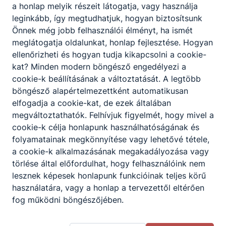
a honlap melyik részeit látogatja, vagy használja
leginkább, így megtudhatjuk, hogyan biztosítsunk
2
tanuló
Önnek még jobb felhasználói élményt, ha ismét
meglátogatja oldalunkat, honlap fejlesztése. Hogyan
ellenőrizheti és hogyan tudja kikapcsolni a cookie-
Linamar Hungary zRt
kat? Minden modern böngésző engedélyezi a
cookie-k beállításának a változtatását. A legtöbb
"LINAMAR HUNGARY ZRT. Csorvási Út
böngésző alapértelmezettként automatikusan
27, Orosháza, Békés, Magyarország,
elfogadja a cookie-kat, de ezek általában
5900"
megváltoztathatók. Felhívjuk figyelmét, hogy mivel a
cookie-k célja honlapunk használhatóságának és
folyamatainak megkönnyítése vagy lehetővé tétele,
17
tanuló
a cookie-k alkalmazásának megakadályozása vagy
törlése által előfordulhat, hogy felhasználóink nem
lesznek képesek honlapunk funkcióinak teljes körű
MolTech Kft
használatára, vagy a honlap a tervezettől eltérően
fog működni böngészőjében.
"Moltech AH Anyagmozgatás- és
Hajtástechnikai Kft. H-6758 Röszke, II.