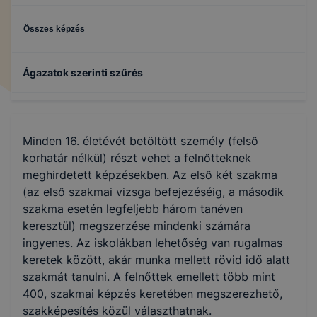
Összes képzés
Ágazatok szerinti szűrés
Gépészet
Minden 16. életévét betöltött személy (felső
Specializált gép- és járműgyártás
korhatár nélkül) részt vehet a felnőtteknek
meghirdetett képzésekben. Az első két szakma
(az első szakmai vizsga befejezéséig, a második
szakma esetén legfeljebb három tanéven
keresztül) megszerzése mindenki számára
ingyenes. Az iskolákban lehetőség van rugalmas
keretek között, akár munka mellett rövid idő alatt
szakmát tanulni. A felnőttek emellett több mint
400, szakmai képzés keretében megszerezhető,
szakképesítés közül választhatnak.