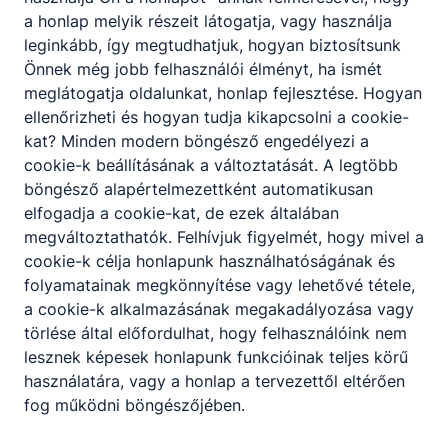
a honlap melyik részeit látogatja, vagy használja
Követelményekben, szakképesítés esetén a
leginkább, így megtudhatjuk, hogyan biztosítsunk
Programkövetelményekben meghatározott
Önnek még jobb felhasználói élményt, ha ismét
tartalmakhoz és a helyi igényekhez.
meglátogatja oldalunkat, honlap fejlesztése. Hogyan
ellenőrizheti és hogyan tudja kikapcsolni a cookie-
kat? Minden modern böngésző engedélyezi a
cookie-k beállításának a változtatását. A legtöbb
Szakmák
böngésző alapértelmezettként automatikusan
elfogadja a cookie-kat, de ezek általában
megváltoztathatók. Felhívjuk figyelmét, hogy mivel a
cookie-k célja honlapunk használhatóságának és
folyamatainak megkönnyítése vagy lehetővé tétele,
a cookie-k alkalmazásának megakadályozása vagy
törlése által előfordulhat, hogy felhasználóink nem
lesznek képesek honlapunk funkcióinak teljes körű
használatára, vagy a honlap a tervezettől eltérően
Gépi és CNC forgácsoló
fog működni böngészőjében.
Gépészet