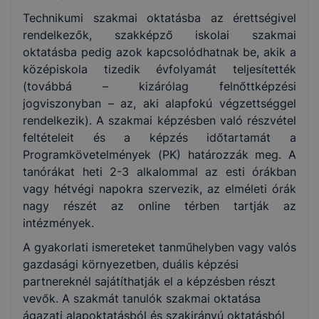
Technikumi szakmai oktatásba az érettségivel
rendelkezők, szakképző iskolai szakmai
oktatásba pedig azok kapcsolódhatnak be, akik a
középiskola tizedik évfolyamát teljesítették
(továbbá – kizárólag felnőttképzési
jogviszonyban – az, aki alapfokú végzettséggel
rendelkezik). A szakmai képzésben való részvétel
feltételeit és a képzés időtartamát a
Programkövetelmények (PK) határozzák meg. A
tanórákat heti 2-3 alkalommal az esti órákban
vagy hétvégi napokra szervezik, az elméleti órák
nagy részét az online térben tartják az
intézmények.
A gyakorlati ismereteket tanműhelyben vagy valós
gazdasági környezetben, duális képzési
partnereknél sajátíthatják el a képzésben részt
vevők. A szakmát tanulók szakmai oktatása
ágazati alapoktatásból és szakirányú oktatásból