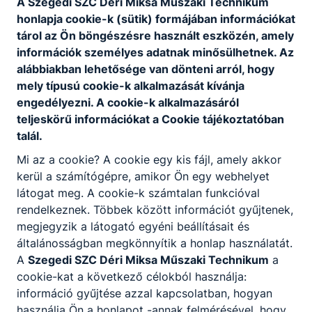
A Szegedi SZC Déri Miksa Műszaki Technikum
annak, aki a szakképzésben ingyenes
honlapja cookie-k (sütik) formájában információkat
részvételre jogosult. Ingyenes képzéseinken
tárol az Ön böngészésre használt eszközén, amely
az első képesítő vizsga letételéig
információk személyes adatnak minősülhetnek. Az
térítésmentesen tanulhatnak azok, akik még
alábbiakban lehetősége van dönteni arról, hogy
nem rendelkeznek az új szakképzési
mely típusú cookie-k alkalmazását kívánja
rendszerben szerzett szakképesítéssel
engedélyezni. A cookie-k alkalmazásáról
teljeskörű információkat a Cookie tájékoztatóban
talál.
Mi az a cookie? A cookie egy kis fájl, amely akkor
Munka mellett is tudok szakmát vagy
kerül a számítógépre, amikor Ön egy webhelyet
államilag elismert szakképesítést szerezni?
látogat meg. A cookie-k számtalan funkcióval
rendelkeznek. Többek között információt gyűjtenek,
Az iskolák a felnőttek számára mind a
megjegyzik a látogató egyéni beállításait és
szakmai oktatást, mind a szakmai képzést
általánosságban megkönnyítik a honlap használatát.
rugalmasan, akár munka mellett, rövid idő
A
Szegedi SZC Déri Miksa Műszaki Technikum
a
alatt szervezik meg, gyakran az esti órákban,
cookie-kat a következő célokból használja:
akár hétvégén is. Az egyes intézmények
információ gyűjtése azzal kapcsolatban, hogyan
képzési programja sokszor ezért is tér el
használja Ön a honlapot -annak felmérésével, hogy
egymástól, igazodva a Képzési és Kimeneteli