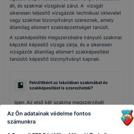
áll, és szakmai vizsgával zárul. A vizsgát
sikeresen teljesítő vizsgázók technikusi oklevelet
vagy szakmai bizonyítványt szereznek, amely
államilag elismert szakképzettséget tanúsít.
A szakképesítés megszerzésére irányuló szakmai
képzést képesítő vizsga zárja, és a sikeresen
vizsgázók államilag elismert szakképesítést
tanúsító képesítő bizonyítványt kapnak.
Felnőttként az iskolában szakmákat és
szakképesítést is szerezhetek?
Igen. Az első két szakma megszerzését
felnőttképzési jogviszonyban is ingyenesen
Az Ön adatainak védelme fontos
biztosítja az állami szakképző intézmény és
számunkra
az együttműködési megállapodással
rendelkező nem állami szakképző intézmény