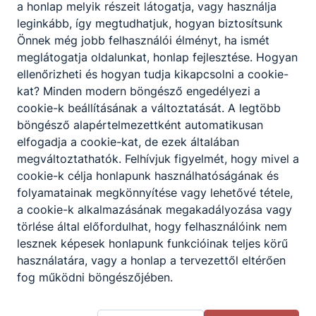
a honlap melyik részeit látogatja, vagy használja
leginkább, így megtudhatjuk, hogyan biztosítsunk
Önnek még jobb felhasználói élményt, ha ismét
meglátogatja oldalunkat, honlap fejlesztése. Hogyan
ellenőrizheti és hogyan tudja kikapcsolni a cookie-
Matematika-informatika
kat? Minden modern böngésző engedélyezi a
oktatót keresünk!
cookie-k beállításának a változtatását. A legtöbb
böngésző alapértelmezettként automatikusan
Ha matematikában és
elfogadja a cookie-kat, de ezek általában
informatikában is otthon vagy és
megváltoztathatók. Felhívjuk figyelmét, hogy mivel a
szívesen átadnád tudásodat a
cookie-k célja honlapunk használhatóságának és
következő nemzedékeknek, akkor
szeretettel várunk oktatói
folyamatainak megkönnyítése vagy lehetővé tétele,
közösségünkbe!
2026. jún. 29.
Szerkesztő
a cookie-k alkalmazásának megakadályozása vagy
törlése által előfordulhat, hogy felhasználóink nem
lesznek képesek honlapunk funkcióinak teljes körű
használatára, vagy a honlap a tervezettől eltérően
fog működni böngészőjében.