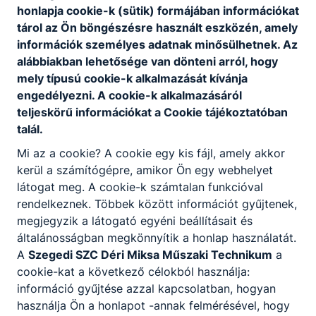
honlapja cookie-k (sütik) formájában információkat
tárol az Ön böngészésre használt eszközén, amely
információk személyes adatnak minősülhetnek. Az
alábbiakban lehetősége van dönteni arról, hogy
mely típusú cookie-k alkalmazását kívánja
Villamosmérnök oktatót
engedélyezni. A cookie-k alkalmazásáról
keresünk
teljeskörű információkat a Cookie tájékoztatóban
talál.
Keressük leendő dinamikus
villamosmérnök oktató kollégánkat.
Mi az a cookie? A cookie egy kis fájl, amely akkor
Részletek a felhívásban!
kerül a számítógépre, amikor Ön egy webhelyet
látogat meg. A cookie-k számtalan funkcióval
2026. jún. 29.
Szerkesztő
rendelkeznek. Többek között információt gyűjtenek,
megjegyzik a látogató egyéni beállításait és
általánosságban megkönnyítik a honlap használatát.
A
Szegedi SZC Déri Miksa Műszaki Technikum
a
cookie-kat a következő célokból használja:
információ gyűjtése azzal kapcsolatban, hogyan
használja Ön a honlapot -annak felmérésével, hogy