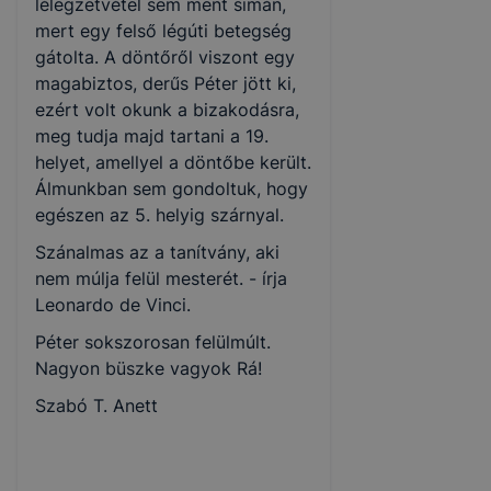
lélegzetvétel sem ment simán,
mert egy felső légúti betegség
gátolta. A döntőről viszont egy
magabiztos, derűs Péter jött ki,
ezért volt okunk a bizakodásra,
meg tudja majd tartani a 19.
helyet, amellyel a döntőbe került.
Álmunkban sem gondoltuk, hogy
egészen az 5. helyig szárnyal.
Szánalmas az a tanítvány, aki
nem múlja felül mesterét. - írja
Leonardo de Vinci.
Péter sokszorosan felülmúlt.
Nagyon büszke vagyok Rá!
Szabó T. Anett