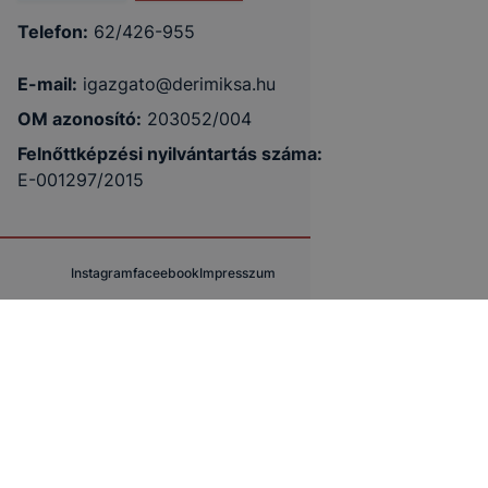
Telefon:
62/426-955
E-mail:
igazgato@derimiksa.hu
OM azonosító:
203052/004
Felnőttképzési nyilvántartás száma:
E-001297/2015
Instagram
faceebook
Impresszum