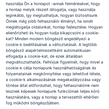
használja Ön a honlapot -annak felmérésével, hogy
alapvető beállításokat végez;
a honlap melyik részeit látogatja, vagy használja
végrehajtja a hidraulikai és pneumatikus
leginkább, így megtudhatjuk, hogyan biztosítsunk
eszközök cseréjét, és ellátja a kapcsolódó
Önnek még jobb felhasználói élményt, ha ismét
üzemeltetési feladatokat is;
meglátogatja oldalunkat, honlap fejlesztése. Hogyan
elvégzi a PLC-k beüzemelését, valamint a
ellenőrizheti és hogyan tudja kikapcsolni a cookie-
technológiai folyamatoknak megfelelő
kat? Minden modern böngésző engedélyezi a
egyszerű programok megírását, áttöltését
cookie-k beállításának a változtatását. A legtöbb
és archiválását;
böngésző alapértelmezettként automatikusan
alkalmazza az intelligens karbantartás
elfogadja a cookie-kat, de ezek általában
módszereit.
megváltoztathatók. Felhívjuk figyelmét, hogy mivel a
cookie-k célja honlapunk használhatóságának és
folyamatainak megkönnyítése vagy lehetővé tétele,
ISKOLASPECIFIKUS INFORMÁCIÓK A KÉPZÉSHEZ
a cookie-k alkalmazásának megakadályozása vagy
Ágazat: Elektronika és elektrotechnika
törlése által előfordulhat, hogy felhasználóink nem
A képzés kódszáma nem okleveles képzésben:
lesznek képesek honlapunk funkcióinak teljes körű
0403
használatára, vagy a honlap a tervezettől eltérően
fog működni böngészőjében.
Iskolánkban Gyártástechnika szakmairány