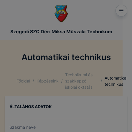
Szegedi SZC Déri Miksa Műszaki Technikum
Automatikai technikus
Technikumi és
Automatikai
/
/
/
Főoldal
Képzéseink
szakképző
technikus
iskolai oktatás
ÁLTALÁNOS ADATOK
Szakma neve