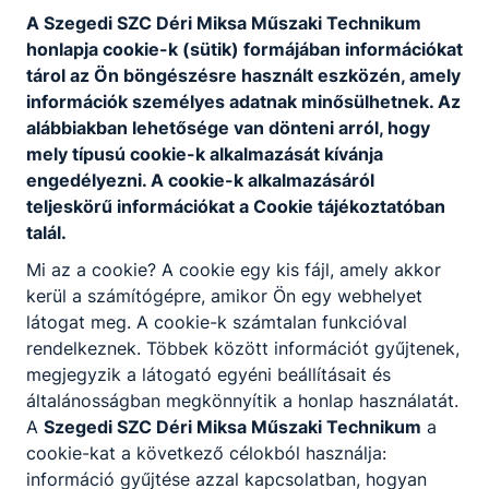
irányítása. A szakmát választók a XXI. század
A Szegedi SZC Déri Miksa Műszaki Technikum
ígéretes szakembereivé válhatnak, akik
honlapja cookie-k (sütik) formájában információkat
kiemelkedő elhelyezkedési eséllyel indulnak a
tárol az Ön böngészésre használt eszközén, amely
munkaerőpiacon. Remek választás azok számára
információk személyes adatnak minősülhetnek. Az
is, akik nyitottak szakirányú felsőfokú
alábbiakban lehetősége van dönteni arról, hogy
tanulmányok folytatására.
mely típusú cookie-k alkalmazását kívánja
engedélyezni. A cookie-k alkalmazásáról
teljeskörű információkat a Cookie tájékoztatóban
KOMPETENCIAELVÁRÁS
talál.
Logikai gondolkodás, jó szemmérték, tér- és
Mi az a cookie? A cookie egy kis fájl, amely akkor
színlátás, kézügyesség, problémamegoldó
kerül a számítógépre, amikor Ön egy webhelyet
képesség, csapatmunka.
látogat meg. A cookie-k számtalan funkcióval
rendelkeznek. Többek között információt gyűjtenek,
megjegyzik a látogató egyéni beállításait és
A SZAKKÉPZETTSÉGGEL RENDELKEZŐ
általánosságban megkönnyítik a honlap használatát.
A
Szegedi SZC Déri Miksa Műszaki Technikum
a
a technológiai folyamat ismeretében
cookie-kat a következő célokból használja:
gyártó berendezéseken hibát
információ gyűjtése azzal kapcsolatban, hogyan
diagnosztizál, szerszámcseréket és