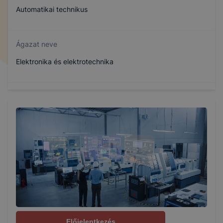
Automatikai technikus
Ágazat neve
Elektronika és elektrotechnika
Szakmajegyzék száma
507140401
Képzés időtartama
5 év
Választható szakmairányok:
Autóipar
Előjelentkezés